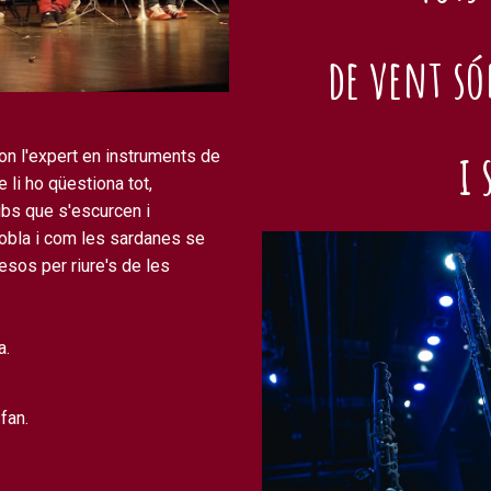
de vent só
i 
 on l'expert en instruments de
e li ho qüestiona tot,
ubs que s'escurcen i
 cobla i com les sardanes se
esos per riure's de les
a.
fan.