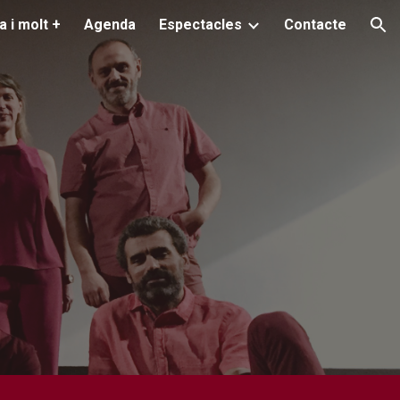
a i molt +
Agenda
Espectacles
Contacte
ion