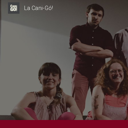
La Cani-Gó!
Sk