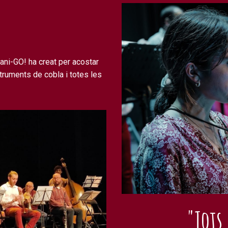
ni-GO! ha creat per acostar
nstruments de cobla i totes les
"Tots